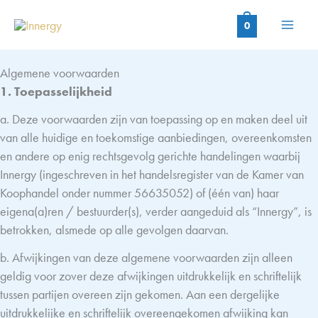
Ga
naar
0
de
inhoud
Algemene voorwaarden
1. Toepasselijkheid
a. Deze voorwaarden zijn van toepassing op en maken deel uit
van alle huidige en toekomstige aanbiedingen, overeenkomsten
en andere op enig rechtsgevolg gerichte handelingen waarbij
Innergy (ingeschreven in het handelsregister van de Kamer van
Koophandel onder nummer 56635052) of (één van) haar
eigena(a)ren / bestuurder(s), verder aangeduid als “Innergy”, is
betrokken, alsmede op alle gevolgen daarvan.
b. Afwijkingen van deze algemene voorwaarden zijn alleen
geldig voor zover deze afwijkingen uitdrukkelijk en schriftelijk
tussen partijen overeen zijn gekomen. Aan een dergelijke
uitdrukkelijke en schriftelijk overeengekomen afwijking kan