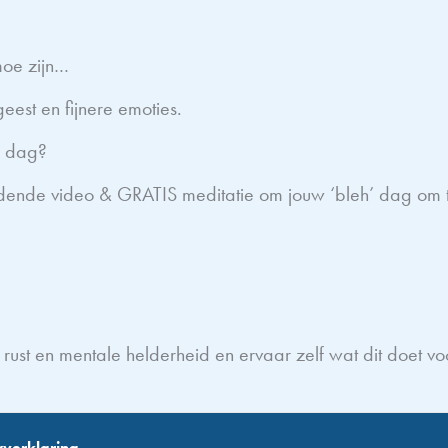
 moe zijn…
eest en fijnere emoties.
de dag?
nde video & GRATIS meditatie om jouw ‘bleh’ dag om te
st en mentale helderheid en ervaar zelf wat dit doet voor 
yverklaring