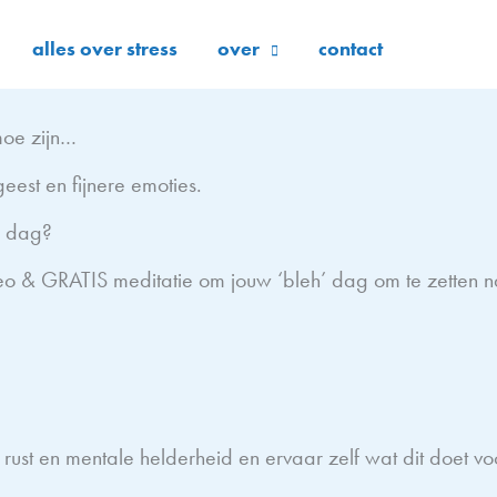
alles over stress
over
contact
 moe zijn…
eest en fijnere emoties.
de dag?
& GRATIS meditatie om jouw ‘bleh’ dag om te zetten na
st en mentale helderheid en ervaar zelf wat dit doet voor 