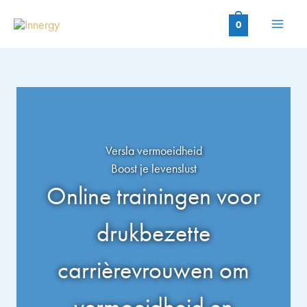
Ga
naar
0
de
inhoud
Versla vermoeidheid
Boost je levenslust
Online trainingen voor
drukbezette
carrièrevrouwen om