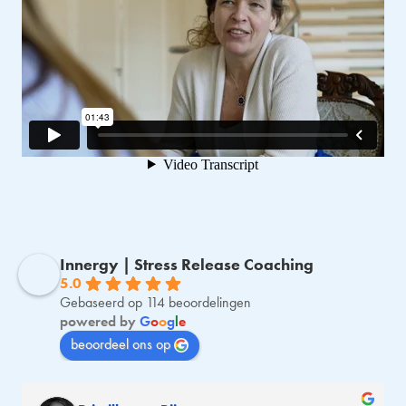
Innergy | Stress Release Coaching
5.0
Gebaseerd op 114 beoordelingen
powered by
G
o
o
g
l
e
beoordeel ons op