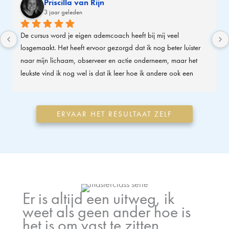
Priscilla van Rijn
3 jaar geleden
De cursus word je eigen ademcoach heeft bij mij veel 
losgemaakt. Het heeft ervoor gezorgd dat ik nog beter luister 
naar mijn lichaam, observeer en actie onderneem, maar het 
leukste vind ik nog wel is dat ik leer hoe ik andere ook een 
ademsessie mag geven. Ik heb Tanja te werk zien gaan en dat 
is heel inspirerend. Ik raad de cursus van harte aan!
ERVAAR HET RESULTAAT ZELF
Er is altijd een uitweg, ik
weet als geen ander hoe is
het is om vast te zitten.