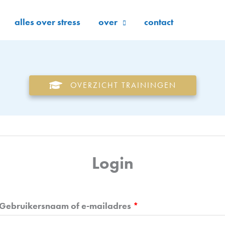
alles over stress
over
contact
OVERZICHT TRAININGEN
Login
Vereist
Gebruikersnaam of e-mailadres
*