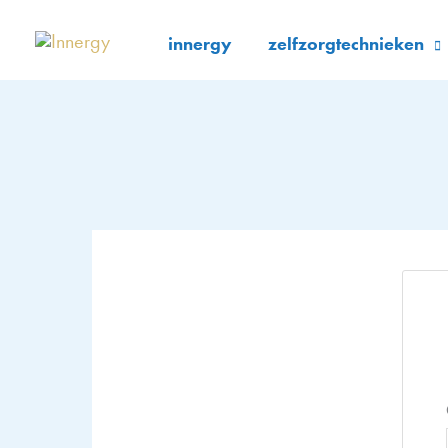
Ga
naar
innergy
zelfzorgtechnieken
de
inhoud