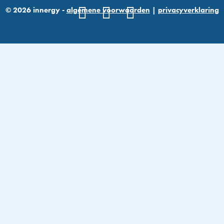
inner
© 2026 innergy -
algemene voorwaarden
|
privacyverklaring
peace
aantal