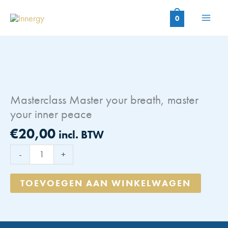
Ga
naar
0
de
inhoud
Masterclass Master your breath, master
your inner peace
€
20,00
incl. BTW
Masterclass
-
+
Master
your
TOEVOEGEN AAN WINKELWAGEN
breath,
master
your