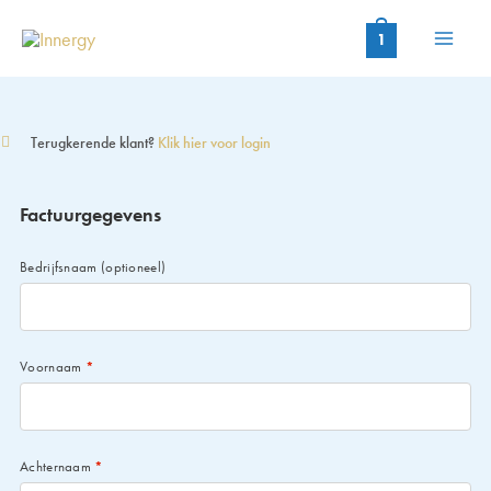
Ga
naar
1
de
inhoud
Terugkerende klant?
Klik hier voor login
Factuurgegevens
Bedrijfsnaam
(optioneel)
Voornaam
*
Achternaam
*