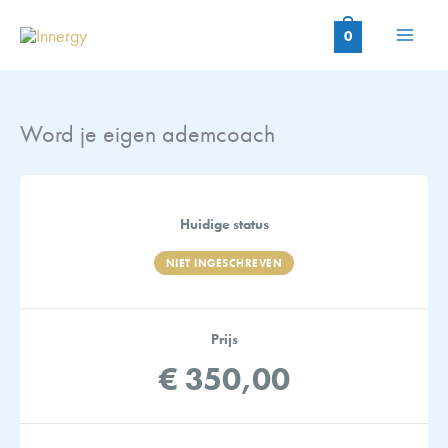
Ga
naar
0
de
inhoud
Word je eigen ademcoach
Huidige status
NIET INGESCHREVEN
Prijs
€ 350,00