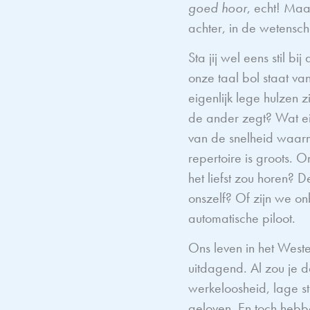
goed hoor
, echt! Maa
achter, in de wetensch
Sta jij wel eens stil bi
onze taal bol staat va
eigenlijk lege hulzen
de ander zegt? Wat ei
van de snelheid waarm
repertoire is groots.
het liefst zou horen?
onszelf? Of zijn we o
automatische piloot.
Ons leven in het Weste
uitdagend. Al zou je d
werkeloosheid, lage st
geloven. En toch hebb