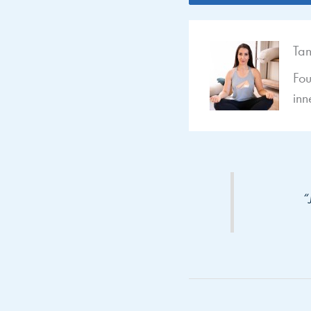
Ta
Fou
inn
“