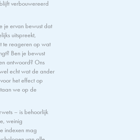
blijft verbouwereerd
e je ervan bewust dat
jks uitspreekt,
t te reageren op wat
ngt? Ben je bewust
 een antwoord? Ons
 wel echt wat de ander
oor het effect op
Staan we op de
wets – is behoorlijk
e, weinig
e de indexen mag
ychologen van alle