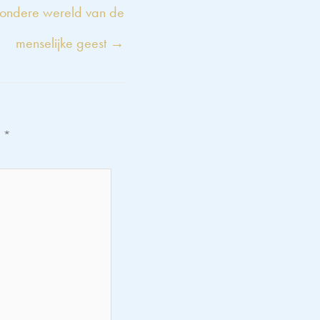
ndere wereld van de
menselijke geest →
t
*