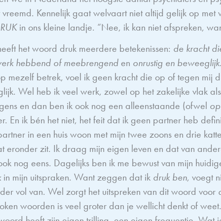
vreemd. Kennelijk gaat welvaart niet altijd gelijk op met w
RUK
in ons kleine landje. “Nee, ik kan niet afspreken, wan
eeft het woord druk meerdere betekenissen:
de kracht di
werk hebbend of meebrengend
en
onrustig en beweeglijk
 op mezelf betrek, voel ik geen kracht die op of tegen mij 
glijk. Wel heb ik veel werk, zowel op het zakelijke vlak a
gens en dan ben ik ook nog een alleenstaande (ofwel
op
er. En ik bén het niet, het feit dat ik geen partner heb definie
 partner in een huis woon met mijn twee zoons en drie katt
at eronder zit. Ik draag mijn eigen leven en dat van ander
ook nog eens. Dagelijks ben ik me bewust van mijn huid
k
in mijn uitspraken. Want zeggen dat ik
druk ben
, voegt n
nder vol van. Wel zorgt het uitspreken van dit woord voor
oken woorden is veel groter dan je wellicht denkt of weet
woord heeft zijn eigen trilling, een eigen frequentie. Wat je ‘