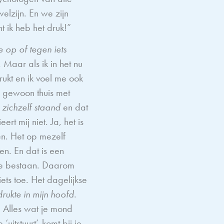
elzijn. En we zijn
t ik heb het druk!”
e op of tegen iets
. Maar als ik in het nu
drukt en ik voel me ook
ls gewoon thuis met
 zichzelf staand
en dat
ert mij niet. Ja, het is
en. Het op mezelf
en. En dat is een
ige bestaan. Daarom
iets toe. Het dagelijkse
drukte in mijn hoofd
.
. Alles wat je mond
uitstuurt’, komt bij je