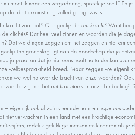
r nu moet ik naar een vergadering, spreek je snel!” En je 
ap dat de toekomst nog volledig ongewis is.
j de kracht van taal? Of eigenlijk de
ont-kracht
? Want ben j
n de clichés? Dat heel veel zinnen en woorden die je dageli
 zijn? Dat we dingen zeggen om het zeggen en niet om ech
genlijk ten grondslag ligt aan de boodschap die je ontva
ee je praat en dat je niet eens hoeft na te denken over
 Onze welbespraaktheid breed. Maar zeggen we eigenlijk
 Denken we wel na over de kracht van onze woorden? Ook v
nbewust bezig met het
ont-krachten
van onze bedoeling? 
n – eigenlijk ook al zo’n vreemde term en hopeloos ouder
at niet verwachten in een land met een krachtige economi
erftecijfers, redelijk gelukkige mensen en kinderen als j
en we in Nederland het hoogste aantal psychiaters en ps