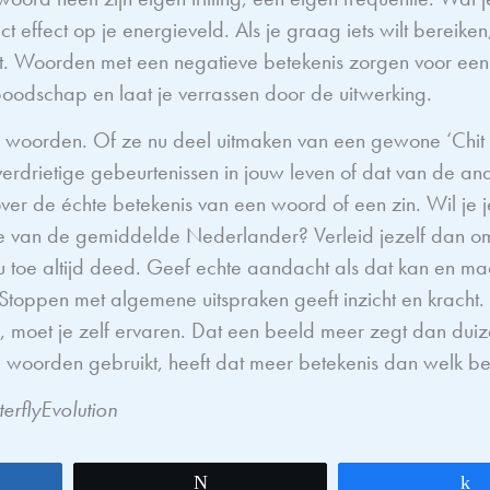
ct effect op je energieveld. Als je graag iets wilt bereike
uit. Woorden met een negatieve betekenis zorgen voor een 
boodschap en laat je verrassen door de uitwerking.
 woorden. Of ze nu deel uitmaken van een gewone ‘Chit 
verdrietige gebeurtenissen in jouw leven of dat van de an
er de échte betekenis van een woord of een zin. Wil je 
re van de gemiddelde Nederlander? Verleid jezelf dan o
nu toe altijd deed. Geef echte aandacht als dat kan en maa
 Stoppen met algemene uitspraken geeft inzicht en kracht.
, moet je zelf ervaren. Dat een beeld meer zegt dan dui
re woorden gebruikt, heeft dat meer betekenis dan welk 
erflyEvolution
Tweet