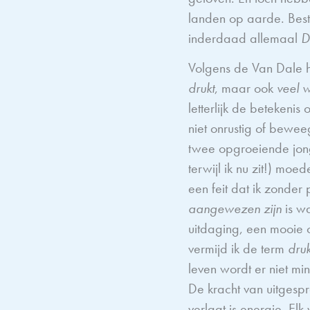
landen op aarde. Best 
inderdaad allemaal
D
Volgens de Van Dale h
drukt
, maar ook
veel 
letterlijk de betekenis
niet onrustig of bewee
twee opgroeiende jon
terwijl ik nu zit!) moed
een feit dat ik zonder
aangewezen zijn
is w
uitdaging, een mooie 
vermijd ik de term
dru
leven wordt er niet mi
De kracht van uitgespr
verlaat is energie. Elk 