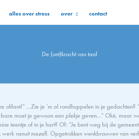
alles over stress
over
contact
De (ont)kracht van taal
e olifant!” …Zie je ‘m al rondhuppelen in je gedachten? 
ierbare moet je gewoon een
plekje geven
…” Oké, maar wa
eine teentje of in je hart? Of: “Je bent weg bij de gemeent
ik werk
vanuit
mezelf. Opgetrokken wenkbrauwen van verb