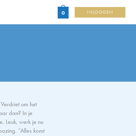
INLOGGEN
0
“Verdriet om het
ar dan? In je
e. Leuk, werk je nu
azing. “Alles
komt