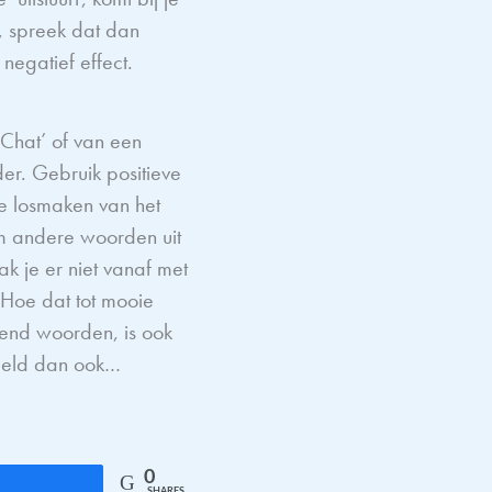
n, spreek dat dan
negatief effect.
Chat’ of van een
der. Gebruik positieve
je losmaken van het
m andere woorden uit
k je er niet vanaf met
 Hoe dat tot mooie
zend woorden, is ook
beeld dan ook…
0
Share
SHARES