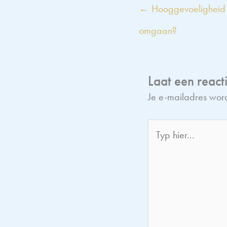
← Hooggevoeligheid o
omgaan?
Laat een react
Je e-mailadres word
Typ
hier...