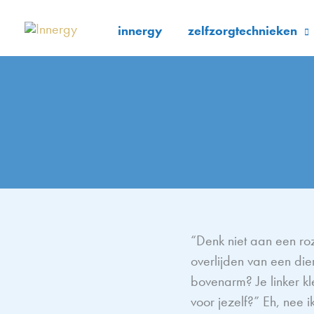
Ga
naar
innergy
zelfzorgtechnieken
de
inhoud
“Denk niet aan een roz
overlijden van een d
bovenarm? Je linker kl
voor jezelf?” Eh, nee 