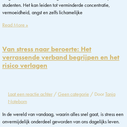
studenten. Het kan leiden tot verminderde concentratie,
vermoeidheid, angst en zelfs lichamelijke
Stress
Read More »
onder
studenten:
Wat
Van stress naar beroerte: Het
zijn
verrassende verband begrijpen en het
de
risico verlagen
effecten
en
hoe
ga
Laat een reactie achter
/
Geen categorie
/ Door
Tanja
je
Noteborn
ermee
om?
In de wereld van vandaag, waarin alles snel gaat, is stress een
onvermijdelijk onderdeel geworden van ons dagelijks leven.