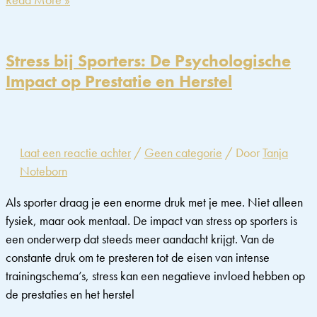
en
stress:
Hoe
Stress bij Sporters: De Psychologische
om
Impact op Prestatie en Herstel
te
gaan
met
de
Laat een reactie achter
/
Geen categorie
/ Door
Tanja
druk
Noteborn
van
financiële
Als sporter draag je een enorme druk met je mee. Niet alleen
zorgen
fysiek, maar ook mentaal. De impact van stress op sporters is
een onderwerp dat steeds meer aandacht krijgt. Van de
constante druk om te presteren tot de eisen van intense
trainingschema’s, stress kan een negatieve invloed hebben op
de prestaties en het herstel