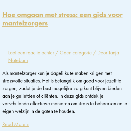
van
kleur
Hoe omgaan met stress: een gids voor
en
mantelzorgers
omgeving
op
stressniveaus:
Een
Laat een reactie achter
/
Geen categorie
/ Door
Tanja
diepgaande
Noteborn
analyse
Als mantelzorger kun je dagelijks te maken krijgen met
stressvolle situaties. Het is belangrijk om goed voor jezelf te
zorgen, zodat je de best mogelijke zorg kunt blijven bieden
aan je geliefden of cliënten. In deze gids ontdek je
verschillende effectieve manieren om stress te beheersen en je
eigen welzijn in de gaten te houden.
Hoe
Read More »