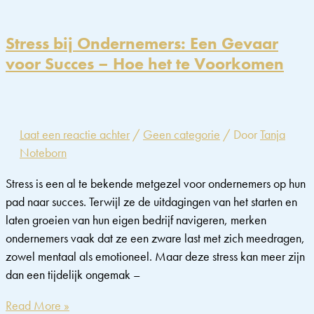
omgaan
met
stress:
Stress bij Ondernemers: Een Gevaar
een
voor Succes – Hoe het te Voorkomen
gids
voor
mantelzorgers
Laat een reactie achter
/
Geen categorie
/ Door
Tanja
Noteborn
Stress is een al te bekende metgezel voor ondernemers op hun
pad naar succes. Terwijl ze de uitdagingen van het starten en
laten groeien van hun eigen bedrijf navigeren, merken
ondernemers vaak dat ze een zware last met zich meedragen,
zowel mentaal als emotioneel. Maar deze stress kan meer zijn
dan een tijdelijk ongemak –
Stress
Read More »