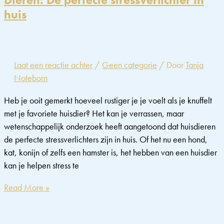
Dieren: De perfecte stressverlichter in
kinderstress:
huis
wat
elke
ouder
moet
Laat een reactie achter
/
Geen categorie
/ Door
Tanja
weten
Noteborn
Heb je ooit gemerkt hoeveel rustiger je je voelt als je knuffelt
met je favoriete huisdier? Het kan je verrassen, maar
wetenschappelijk onderzoek heeft aangetoond dat huisdieren
de perfecte stressverlichters zijn in huis. Of het nu een hond,
kat, konijn of zelfs een hamster is, het hebben van een huisdier
kan je helpen stress te
Dieren:
Read More »
De
perfecte