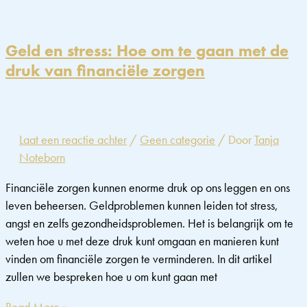
bij
Ondernemers:
Een
Geld en stress: Hoe om te gaan met de
Gevaar
druk van financiële zorgen
voor
Succes
–
Hoe
Laat een reactie achter
/
Geen categorie
/ Door
Tanja
het
Noteborn
te
Voorkomen
Financiële zorgen kunnen enorme druk op ons leggen en ons
leven beheersen. Geldproblemen kunnen leiden tot stress,
angst en zelfs gezondheidsproblemen. Het is belangrijk om te
weten hoe u met deze druk kunt omgaan en manieren kunt
vinden om financiële zorgen te verminderen. In dit artikel
zullen we bespreken hoe u om kunt gaan met
Geld
Read More »