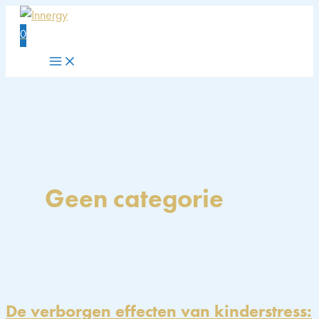
Ga
naar
0
de
inhoud
Geen categorie
De verborgen effecten van kinderstress: