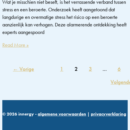
Wat je misschien niet beseft, is het verrassende verband tussen
stress en een beroerte. Onderzoek heeft aangetoond dat
langdurige en overmatige stress het risico op een beroerte
aanzienlijk kan verhogen. Deze alarmerende ontdekking heeft
experts aangespoord
Van
Read More »
stress
naar
beroerte:
←
Vorige
1
2
3
…
6
Het
Volgend
verrassende
verband
begrijpen
en
het
© 2026 innergy -
algemene voorwaarden
|
privacyverklaring
risico
verlagen