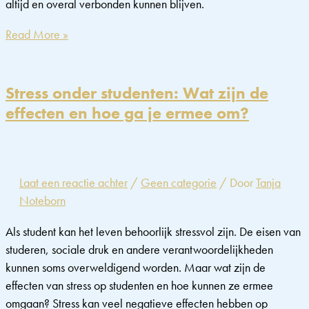
altijd en overal verbonden kunnen blijven.
De
Read More »
impact
van
technologie
Stress onder studenten: Wat zijn de
op
effecten en hoe ga je ermee om?
onze
stressniveaus:
Een
diepgaande
Laat een reactie achter
/
Geen categorie
/ Door
Tanja
analyse
Noteborn
Als student kan het leven behoorlijk stressvol zijn. De eisen van
studeren, sociale druk en andere verantwoordelijkheden
kunnen soms overweldigend worden. Maar wat zijn de
effecten van stress op studenten en hoe kunnen ze ermee
omgaan? Stress kan veel negatieve effecten hebben op