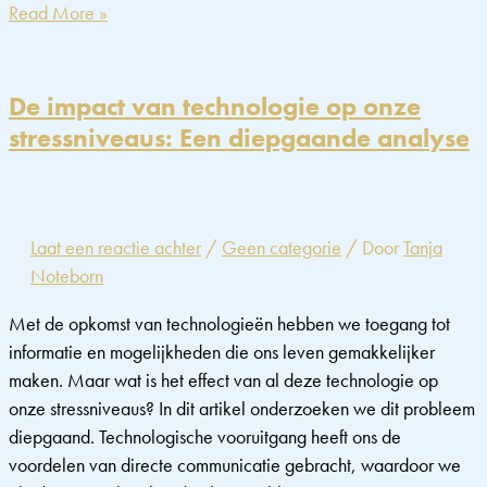
Stress
Read More »
bij
Sporters:
De
De impact van technologie op onze
Psychologische
stressniveaus: Een diepgaande analyse
Impact
op
Prestatie
en
Laat een reactie achter
/
Geen categorie
/ Door
Tanja
Herstel
Noteborn
Met de opkomst van technologieën hebben we toegang tot
informatie en mogelijkheden die ons leven gemakkelijker
maken. Maar wat is het effect van al deze technologie op
onze stressniveaus? In dit artikel onderzoeken we dit probleem
diepgaand. Technologische vooruitgang heeft ons de
voordelen van directe communicatie gebracht, waardoor we