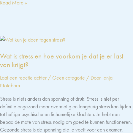
Tanja
Read More »
Noteborn,
Stress
Release
Coach
over
omgaan
Wat is stress en hoe voorkom je dat je er last
met
van krijgt?
stress
en
Laat een reactie achter
/
Geen categorie
/ Door
Tanja
praktische
Noteborn
tips
voor
Stress is niets anders dan spanning of druk. Stress is niet per
werk
definitie ongezond maar overmatig en langdurig stress kan lijden
en
tot heftige psychische en lichamelijke klachten. Je hebt een
privé
bepaalde mate van stress nodig om goed te kunnen functioneren.
Gezonde stress is de spanning die je voelt voor een examen,