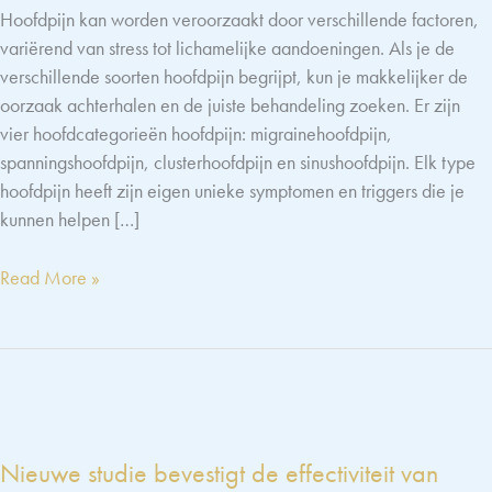
Hoofdpijn kan worden veroorzaakt door verschillende factoren,
variërend van stress tot lichamelijke aandoeningen. Als je de
verschillende soorten hoofdpijn begrijpt, kun je makkelijker de
oorzaak achterhalen en de juiste behandeling zoeken. Er zijn
vier hoofdcategorieën hoofdpijn: migrainehoofdpijn,
spanningshoofdpijn, clusterhoofdpijn en sinushoofdpijn. Elk type
hoofdpijn heeft zijn eigen unieke symptomen en triggers die je
kunnen helpen […]
Verschillende
Read More »
soorten
hoofdpijn
Nieuwe studie bevestigt de effectiviteit van