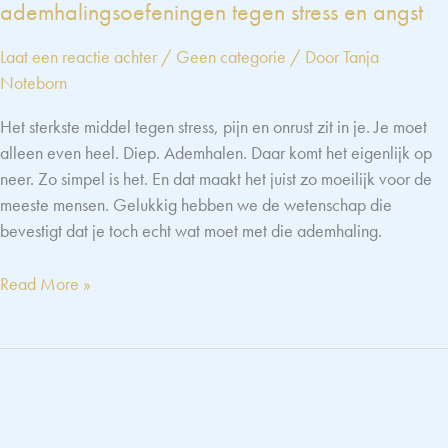
ademhalingsoefeningen tegen stress en angst
Laat een reactie achter
/
Geen categorie
/ Door
Tanja
Noteborn
Het sterkste middel tegen stress, pijn en onrust zit in je. Je moet
alleen even heel. Diep. Ademhalen. Daar komt het eigenlijk op
neer. Zo simpel is het. En dat maakt het juist zo moeilijk voor de
meeste mensen. Gelukkig hebben we de wetenschap die
bevestigt dat je toch echt wat moet met die ademhaling.
Nieuwe
Read More »
studie
bevestigt
de
effectiviteit
van
ademhalingsoefeningen