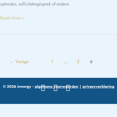
optreden, sollicitatiegesprek of andere
Wat
Read More »
is
stress
en
hoe
voorkom
je
←
Vorige
1
…
5
6
dat
je
er
last
© 2026 innergy -
algemene voorwaarden
|
privacyverklaring
van
krijgt?