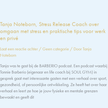
en
chemische
balans:
Tanja Noteborn, Stress Release Coach over
hoe
omgaan met stress en praktische tips voor werk
gevoelens
onze
en privé
gezondheid
Laat een reactie achter
/
Geen categorie
/ Door
Tanja
beïnvloeden
Noteborn
Tanja was te gast bij de BARBERIO podcast. Een podcast waarbij
Tonnie Barberio (eigenaar en life coach bij SOUL GYM) in
gesprek gaat met interessante gasten met een verhaal over sport,
gezondheid, of persoonlijke ontwikkeling. Ze heeft het over haar
verhaal en leert ze hoe je jouw fysieke en mentale grenzen
bewaakt en geeft dit