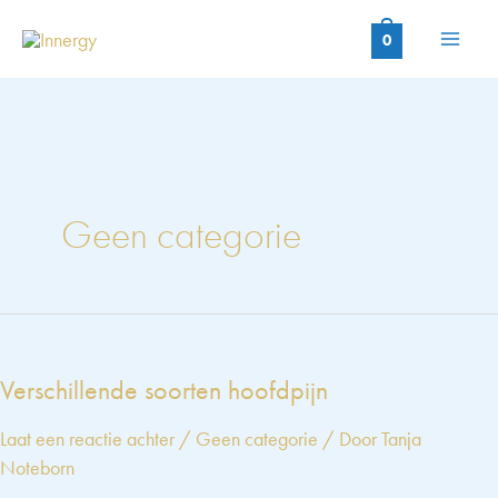
Ga
naar
0
de
inhoud
Geen categorie
Verschillende soorten hoofdpijn
Laat een reactie achter
/
Geen categorie
/ Door
Tanja
Noteborn