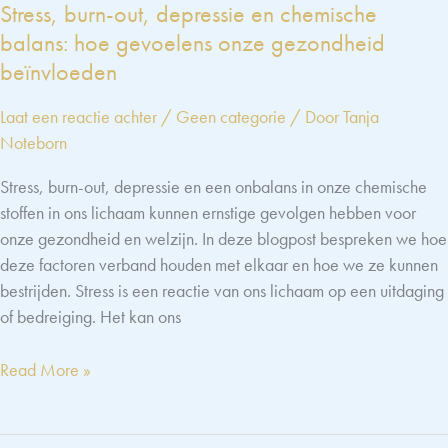
Stress, burn-out, depressie en chemische
tegen
balans: hoe gevoelens onze gezondheid
stress
en
beïnvloeden
angst
Laat een reactie achter
/
Geen categorie
/ Door
Tanja
Noteborn
Stress, burn-out, depressie en een onbalans in onze chemische
stoffen in ons lichaam kunnen ernstige gevolgen hebben voor
onze gezondheid en welzijn. In deze blogpost bespreken we hoe
deze factoren verband houden met elkaar en hoe we ze kunnen
bestrijden. Stress is een reactie van ons lichaam op een uitdaging
of bedreiging. Het kan ons
Stress,
Read More »
burn-
out,
depressie