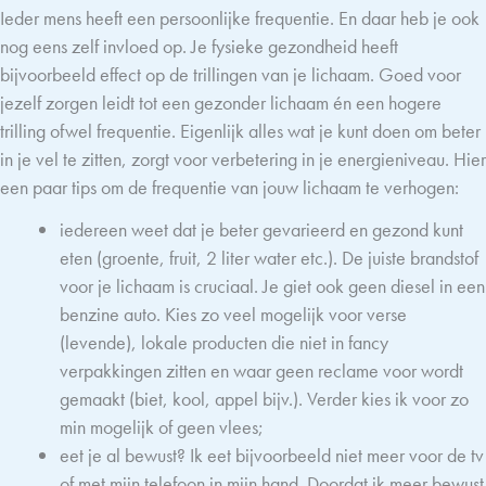
Ieder mens heeft een persoonlijke frequentie. En daar heb je ook
nog eens zelf invloed op. Je fysieke gezondheid heeft
bijvoorbeeld effect op de trillingen van je lichaam. Goed voor
jezelf zorgen leidt tot een gezonder lichaam én een hogere
trilling ofwel frequentie. Eigenlijk alles wat je kunt doen om beter
in je vel te zitten, zorgt voor verbetering in je energieniveau. Hier
een paar tips om de frequentie van jouw lichaam te verhogen:
iedereen weet dat je beter gevarieerd en gezond kunt
eten (groente, fruit, 2 liter water etc.). De juiste brandstof
voor je lichaam is cruciaal. Je giet ook geen diesel in een
benzine auto. Kies zo veel mogelijk voor verse
(levende), lokale producten die niet in fancy
verpakkingen zitten en waar geen reclame voor wordt
gemaakt (biet, kool, appel bijv.). Verder kies ik voor zo
min mogelijk of geen vlees;
eet je al bewust? Ik eet bijvoorbeeld niet meer voor de tv
of met mijn telefoon in mijn hand. Doordat ik meer bewust