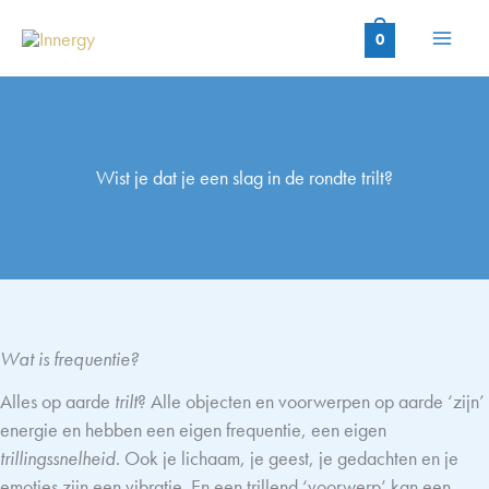
Ga
naar
0
de
inhoud
Wist je dat je een slag in de rondte trilt?
Wat is frequentie?
Alles op aarde
trilt
? Alle objecten en voorwerpen op aarde ‘zijn’
energie en hebben een eigen frequentie, een eigen
trillingssnelheid
. Ook je lichaam, je geest, je gedachten en je
emoties zijn een vibratie. En een trillend ‘voorwerp’ kan een