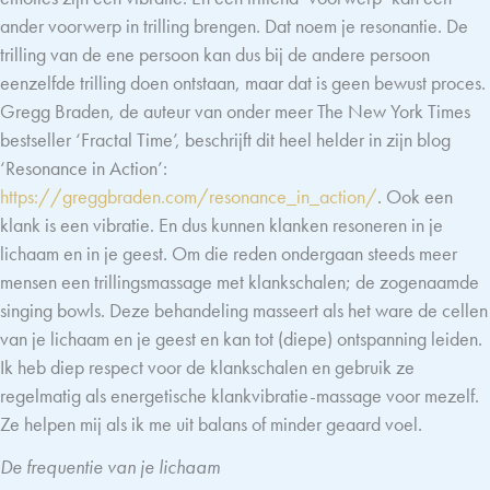
ander voorwerp in trilling brengen. Dat noem je resonantie. De
trilling van de ene persoon kan dus bij de andere persoon
eenzelfde trilling doen ontstaan, maar dat is geen bewust proces.
Gregg Braden, de auteur van onder meer The New York Times
bestseller ‘Fractal Time’, beschrijft dit heel helder in zijn blog
‘Resonance in Action’:
https://greggbraden.com/resonance_in_action/
. Ook een
klank is een vibratie. En dus kunnen klanken resoneren in je
lichaam en in je geest. Om die reden ondergaan steeds meer
mensen een trillingsmassage met klankschalen; de zogenaamde
singing bowls. Deze behandeling masseert als het ware de cellen
van je lichaam en je geest en kan tot (diepe) ontspanning leiden.
Ik heb diep respect voor de klankschalen en gebruik ze
regelmatig als energetische klankvibratie-massage voor mezelf.
Ze helpen mij als ik me uit balans of minder geaard voel.
De frequentie van je lichaam