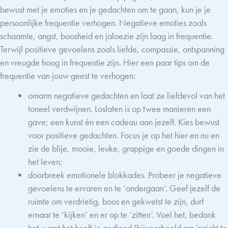
bewust met je emoties en je gedachten om te gaan, kun je je
persoonlijke frequentie verhogen. Negatieve emoties zoals
schaamte, angst, boosheid en jaloezie zijn laag in frequentie.
Terwijl positieve gevoelens zoals liefde, compassie, ontspanning
en vreugde hoog in frequentie zijn. Hier een paar tips om de
frequentie van jouw geest te verhogen:
omarm negatieve gedachten en laat ze liefdevol van het
toneel verdwijnen. Loslaten is op twee manieren een
gave; een kunst én een cadeau aan jezelf. Kies bewust
voor positieve gedachten. Focus je op het hier en nu en
zie de blije, mooie, leuke, grappige en goede dingen in
het leven;
doorbreek emotionele blokkades. Probeer je negatieve
gevoelens te ervaren en te ‘ondergaan’. Geef jezelf de
ruimte om verdrietig, boos en gekwetst te zijn, durf
ernaar te ‘kijken’ en er op te ‘zitten’. Voel het, bedank
het, want het heeft je gediend (bijvoorbeeld om inzicht te